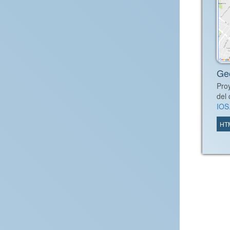
Ge
Pro
del
IOS.
HT