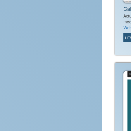
Cal
Actu
mod
Web,
HT