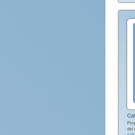
Ca
Pro
del
IOS.