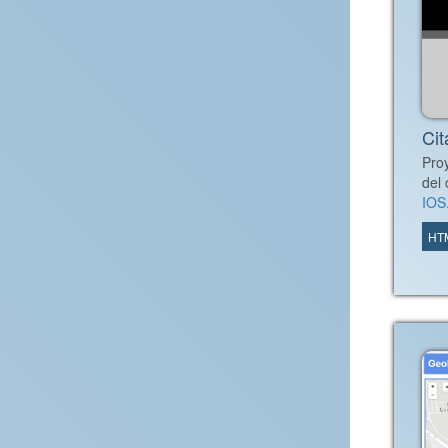
Cit
Pro
del
IOS.
HT