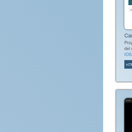
Car
Pro
del
IOS.
HT